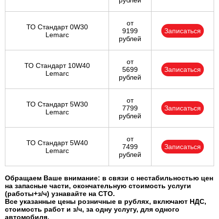
рублей
от
ТО Стандарт 0W30
9199
Записаться
Lemarc
рублей
от
ТО Стандарт 10W40
5699
Записаться
Lemarc
рублей
от
ТО Стандарт 5W30
7799
Записаться
Lemarc
рублей
от
ТО Стандарт 5W40
7499
Записаться
Lemarc
рублей
Обращаем Ваше внимание: в связи с нестабильностью цен
на запасные части, окончательную стоимость услуги
(работы+з/ч) узнавайте на СТО.
Все указанные цены розничные в рублях, включают НДС,
стоимость работ и з/ч, за одну услугу, для одного
автомобиля.