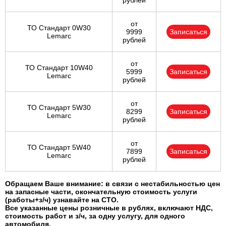
рублей
от
ТО Стандарт 0W30
9999
Записаться
Lemarc
рублей
от
ТО Стандарт 10W40
5999
Записаться
Lemarc
рублей
от
ТО Стандарт 5W30
8299
Записаться
Lemarc
рублей
от
ТО Стандарт 5W40
7899
Записаться
Lemarc
рублей
Обращаем Ваше внимание: в связи с нестабильностью цен
на запасные части, окончательную стоимость услуги
(работы+з/ч) узнавайте на СТО.
Все указанные цены розничные в рублях, включают НДС,
стоимость работ и з/ч, за одну услугу, для одного
автомобиля.