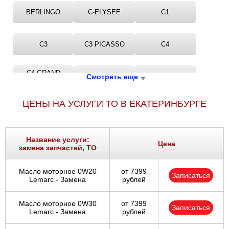
BERLINGO
C-ELYSEE
C1
C3
C3 PICASSO
C4
C4 GRAND
Смотреть еще
C5
CITRO?N
PICASSO
ЦЕНЫ НА УСЛУГИ ТО В ЕКАТЕРИНБУРГЕ
XANTIA
XM
Название услуги:
Цена
замена запчастей, ТО
Масло моторное 0W20
от 7399
Записаться
Lemarc - Замена
рублей
Масло моторное 0W30
от 7399
Записаться
Lemarc - Замена
рублей