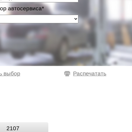
ор автосервиса*
ь выбор
Распечатать
2107