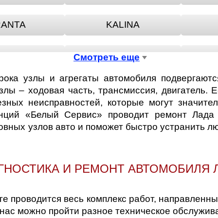
ANTA
KALINA
 KALINA
LADA NIVA
Смотреть еще
срока узлы и агрегаты автомобиля подвергают
 SAMARA
LADA TOSCANA
L
лы – ходовая часть, трансмиссия, двигатель. Е
езных неисправностей, которые могут значител
анций «Белый Сервис» проводит ремонт Лада
ESCHDA
NIVA
новных узлов авто и поможет быстро устранить 
RIORA
RIVA
ГНОСТИКА И РЕМОНТ АВТОМОБИЛЯ 
-RAY
ге проводится весь комплекс работ, направленн
У нас можно пройти разное техническое обслужи