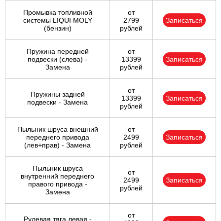
Промывка топливной
от
системы LIQUI MOLY
2799
Записаться
(бензин)
рублей
Пружина передней
от
подвески (слева) -
13399
Записаться
Замена
рублей
от
Пружины задней
13399
Записаться
подвески - Замена
рублей
Пыльник шруса внешний
от
переднего привода
2499
Записаться
(лев+прав) - Замена
рублей
Пыльник шруса
от
внутренний переднего
2499
Записаться
правого привода -
рублей
Замена
от
Рулевая тяга левая -