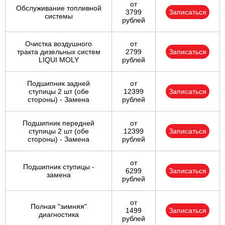
от
Обслуживание топливной
3799
Записаться
системы
рублей
Очистка воздушного
от
тракта дизельных систем
2799
Записаться
LIQUI MOLY
рублей
Подшипник задней
от
ступицы 2 шт (обе
12399
Записаться
стороны) - Замена
рублей
Подшипник передней
от
ступицы 2 шт (обе
12399
Записаться
стороны) - Замена
рублей
от
Подшипник ступицы -
6299
Записаться
замена
рублей
от
Полная "зимняя"
1499
Записаться
диагностика
рублей