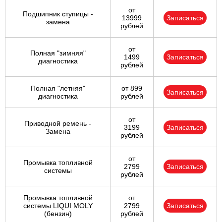
от
Подшипник ступицы -
13999
Записаться
замена
рублей
от
Полная "зимняя"
1499
Записаться
диагностика
рублей
Полная "летняя"
от 899
Записаться
диагностика
рублей
от
Приводной ремень -
3199
Записаться
Замена
рублей
от
Промывка топливной
2799
Записаться
системы
рублей
Промывка топливной
от
системы LIQUI MOLY
2799
Записаться
(бензин)
рублей