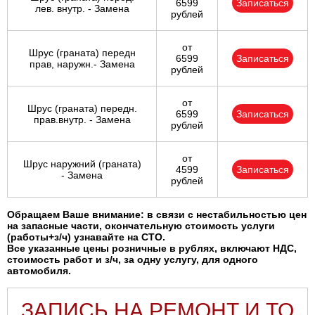
6599
Записаться
лев. внутр. - Замена
рублей
от
Шрус (граната) передн
6599
Записаться
прав, наружн.- Замена
рублей
от
Шрус (граната) передн.
6599
Записаться
прав.внутр. - Замена
рублей
от
Шрус наружний (граната)
4599
Записаться
- Замена
рублей
Обращаем Ваше внимание: в связи с нестабильностью цен
на запасные части, окончательную стоимость услуги
(работы+з/ч) узнавайте на СТО.
Все указанные цены розничные в рублях, включают НДС,
стоимость работ и з/ч, за одну услугу, для одного
автомобиля.
ЗАПИСЬ НА РЕМОНТ И ТО