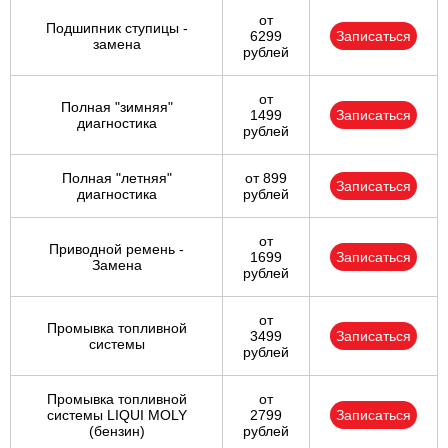
от
Подшипник ступицы -
6299
Записаться
замена
рублей
от
Полная "зимняя"
1499
Записаться
диагностика
рублей
Полная "летняя"
от 899
Записаться
диагностика
рублей
от
Приводной ремень -
1699
Записаться
Замена
рублей
от
Промывка топливной
3499
Записаться
системы
рублей
Промывка топливной
от
системы LIQUI MOLY
2799
Записаться
(бензин)
рублей