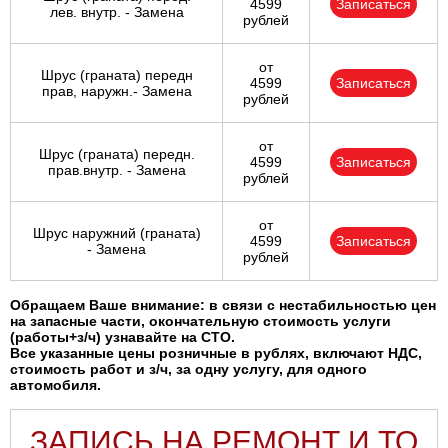
4599
Записаться
лев. внутр. - Замена
рублей
от
Шрус (граната) передн
4599
Записаться
прав, наружн.- Замена
рублей
от
Шрус (граната) передн.
4599
Записаться
прав.внутр. - Замена
рублей
от
Шрус наружний (граната)
4599
Записаться
- Замена
рублей
Обращаем Ваше внимание: в связи с нестабильностью цен
на запасные части, окончательную стоимость услуги
(работы+з/ч) узнавайте на СТО.
Все указанные цены розничные в рублях, включают НДС,
стоимость работ и з/ч, за одну услугу, для одного
автомобиля.
ЗАПИСЬ НА РЕМОНТ И ТО