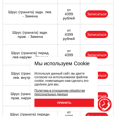
от
Шрус (граната) задн. лев.
4399
Записаться
- Замена
рублей
от
Шрус (граната) задн.
4399
Записаться
прав. - Замена
рублей
от
Шрус (граната) перед.
4399
Записаться
лев наружн.- Замена
рублей
Мы используем Cookie
от
Шрус (граната) перед.
Используя данный сайт, вы даете
4399
Записаться
согласие на использование файлов
лев. внутр. - Замена
рублей
cookie, помогающих нам сделать его
удобнее для вас.
Политика в отношении обработки
от
Шрус (граната) передн
персональных данных
4399
Записаться
прав, наружн.- Замена
рублей
ПРИНЯТЬ
от
Шрус (граната) передн.