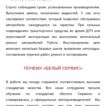
LAND CRUISER
LAND_CRUISER
MARK
PRADO
Строго соблюдаем сроки, установленные производителем.
Выполняем замену технических жидкостей. У нас есть
MARK II
MARK X
MATRIX
сертификат соответствия, который позволяет обслуживать
автомобили, находящихся на гарантии. При сильных
повреждениях транспортного средства во время ДТП или
MR
NADIA
NOAH/VOXY
агрессивной эксплуатации мы выполняем капитальный
ремонт автомобилей Тойота. Восстановление авто
OPA
PASEO
PICNIC
включает несколько базовых шагов: выявление неполадок,
составление перечня работ, ремонт и тестирование.
PLATZ
PORTE
PREMIO
ПОЧЕМУ «БЕЛЫЙ СЕРВИС»
PREVIA
PREVIA III
PRIUS
В работе мы всегда стараемся соответствовать высоким
стандартам качества. Все наши сотрудники прошли
PROBOX/SUCCEED
PROGRES
RAUM
обучение по стандартам «Белого Сервиса» и
стажировались у официальных автопроизводителей. Мы
установили единую систему цен для всех регионов,