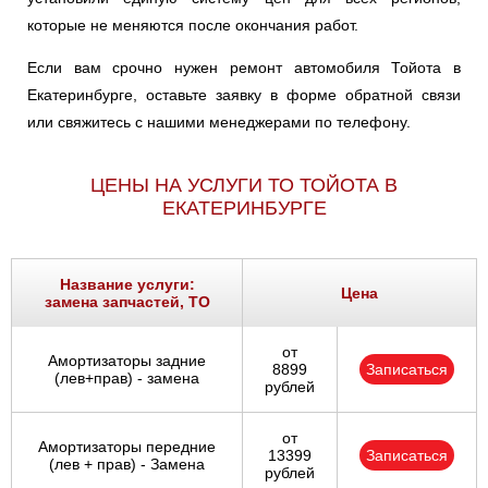
RAV
RAV 4
RUSH
которые не меняются после окончания работ.
Если вам срочно нужен ремонт автомобиля Тойота в
SEQUOIA
SIENNA
SPRINTER
Екатеринбурге, оставьте заявку в форме обратной связи
или свяжитесь с нашими менеджерами по телефону.
STARLET
SUPRA
TUNDRA
ЦЕНЫ НА УСЛУГИ ТО ТОЙОТА В
ЕКАТЕРИНБУРГЕ
URBAN
VENZA
VERSO
VIOS
VIOS/YARIS
WILL
Название услуги:
Цена
замена запчастей, ТО
WISH
YARIS
bB
от
Амортизаторы задние
8899
Записаться
(лев+прав) - замена
рублей
от
Амортизаторы передние
13399
Записаться
(лев + прав) - Замена
рублей