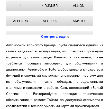
4
4 RUNNER
ALLION
ALPHARD
ALTEZZA
ARISTO
AURIS
Смотреть еще
AVALON
AVENSIS
Автомобили японского бренда Toyota считаются одними из
самых надежных в эксплуатации, что позволяет проводить
AYGO
BREVIS
CALDINA
их ремонт достаточно редко. Конечно, это не значит, что не
требуется посещать автосервис для обслуживания и
CAMI
CAMRY
CARIBE
диагностики. Автомобили Тойота оборудованы множеством
функций и сложными системами электроники, поэтому для
их обслуживания нужно обладать определенными
CARINA
CAVALIER
CELICA
знаниями и навыками в работе. Сеть автостанций «Белый
Сервис» в Екатеринбурге проводит техническое
CELSIOR
CENTURY
CHASER
обслуживание и ремонт Тойота по доступной стоимости в
соответствии с технологическими картами производителя.