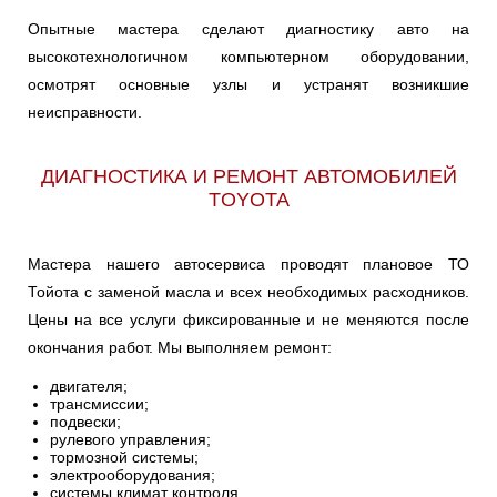
COROLLA
CORONA
CRESTA
Опытные мастера сделают диагностику авто на
высокотехнологичном компьютерном оборудовании,
осмотрят основные узлы и устранят возникшие
CROWN
CYNOS
DUET
неисправности.
ECHO
ESTIMA
FJ
ДИАГНОСТИКА И РЕМОНТ АВТОМОБИЛЕЙ
TOYOTA
FJ CRUISER
FORTUNER
GAIA
Мастера нашего автосервиса проводят плановое ТО
Тойота с заменой масла и всех необходимых расходников.
GT
HARRIER
HIGHLANDER
Цены на все услуги фиксированные и не меняются после
окончания работ. Мы выполняем ремонт:
HILUX
IPSUM
IQ
двигателя;
трансмиссии;
подвески;
LAND CRUISER
ISIS
IST
рулевого управления;
200
тормозной системы;
электрооборудования;
системы климат контроля.