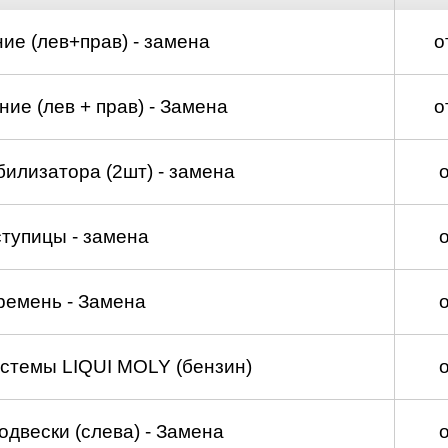
ие (лев+прав) - замена
о
ие (лев + прав) - Замена
о
билизатора (2шт) - замена
тупицы - замена
ремень - Замена
стемы LIQUI MOLY (бензин)
двески (слева) - Замена