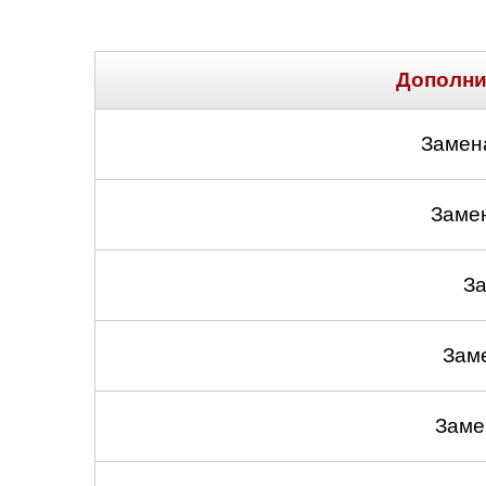
Дополни
Замен
Заме
За
Зам
Заме