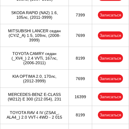
SKODA RAPID (NA2) 1.6,
7399
Записаться
105лс, (2011-3999)
MITSUBISHI LANCER седан
(CY/Z_A) 1.5, 109лс, (2008-
7699
Записаться
3999)
TOYOTA CAMRY седан
(_XV4_) 2.4 VVTi, 167лс,
8199
Записаться
(2006-2011)
KIA OPTIMA 2.0, 170лс,
7699
Записаться
(2012-3999)
MERCEDES-BENZ E-CLASS
16399
Записаться
(W212) E 300 (212.054), 231
TOYOTA RAV 4 IV (ZSA4_,
8199
Записаться
ALA4_) 2.0 VVT-i 4WD - 2 015